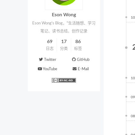
Eson Wong
10
Eson Wong's Blog，"生活随想、学习
笔记、读书总结、创作记录
69
17
86
日志
分类
标签
Twitter
GitHub
YouTube
E-Mail
10
09
08