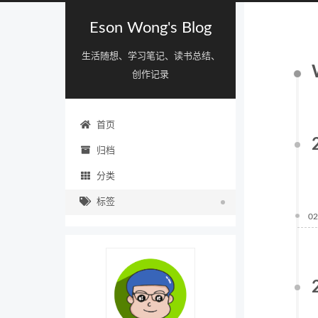
Eson Wong's Blog
生活随想、学习笔记、读书总结、
创作记录
首页
归档
分类
标签
02