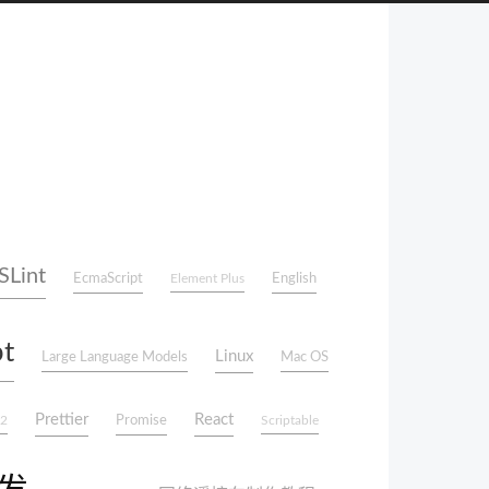
SLint
EcmaScript
English
Element Plus
pt
Linux
Large Language Models
Mac OS
Prettier
React
Promise
2
Scriptable