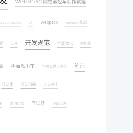
开发
WiFi/4G/5G 网络遥控车制作教程
webpack
ish coalescing
v4l
webpack 配置
开发规范
式
性能优化
工具
懒加载
笔记
派
树莓派小车
空值合并运算符
自动化
自动部署
自我提升
面试题
笔
面向对象
项目管理