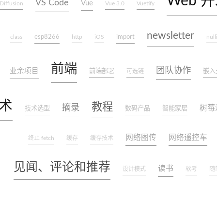
Web 
VS Code
Vue
 Diffusion
Vue 3.0
Vuetify
newsletter
esp8266
import
class
http
iOS
null
前端
团队协作
业余项目
前端部署
嵌入
可选链
术
教程
摘录
树莓
技术选型
数码产品
智能家居
网络图传
网络遥控车
终止 fetch
缓存
缓存技术
见闻、评论和推荐
读书
设计模式
软考
随