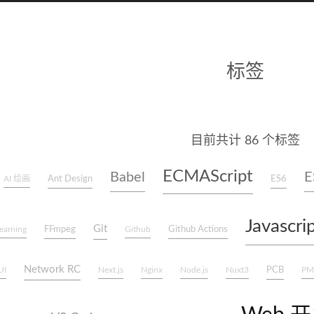
标签
目前共计 86 个标签
ECMAScript
Babel
E
Ant Design
ES6
AI 绘画
Javascri
Git
FFmpeg
Github Actions
earning
Github
Network RC
PCB
UI
Next.js
Nginx
Node.js
Nuxt3
PM