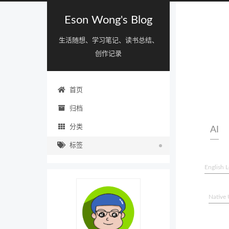
Eson Wong's Blog
生活随想、学习笔记、读书总结、
创作记录
首页
归档
分类
AI
标签
English L
Native 