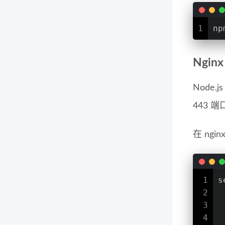
1
np
Ngin
Node
443 
在 ngi
1
s
2
3
4