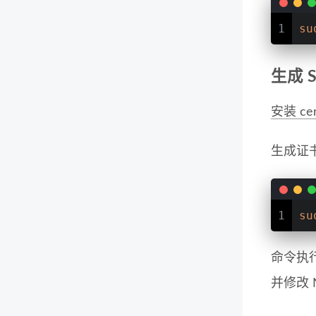
1
su
生成 S
安装 cer
生成证
1
su
命令执
并修改 