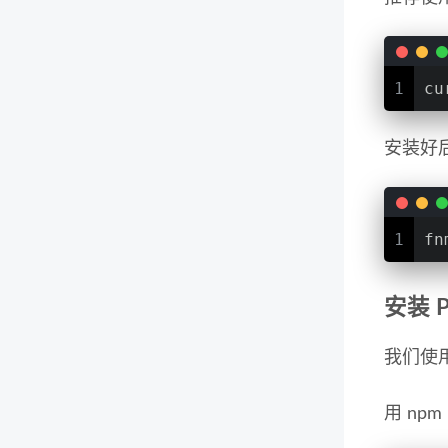
1
cu
安装好后
1
fn
安装 
我们使
用 npm