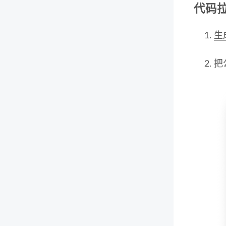
代码拉
生
把公