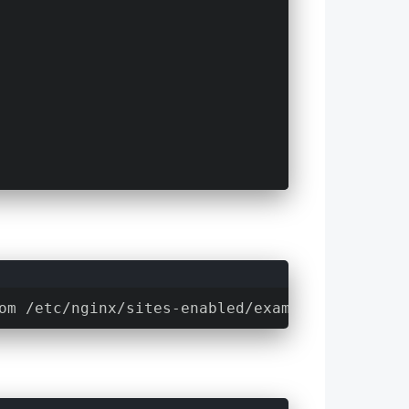
om /etc/nginx/sites-enabled/example.com