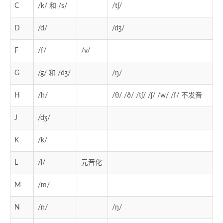
C
/k/ 和 /s/
/tʃ/
D
/d/
/dʒ/
F
/f/
/v/
G
/g/ 和 /dʒ/
/ŋ/
H
/h/
/θ/ /ð/ /tʃ/ /ʃ/ /w/ /f/ 不发音
J
/dʒ/
K
/k/
L
/l/
元音化
M
/m/
N
/n/
/ŋ/