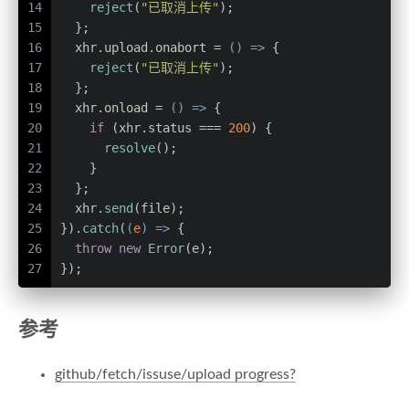
14
reject
(
"已取消上传"
);
15
  };
16
  xhr.
upload
.
onabort
 = 
() =>
 {
17
reject
(
"已取消上传"
);
18
  };
19
  xhr.
onload
 = 
() =>
 {
20
if
 (xhr.
status
 === 
200
) {
21
resolve
();
22
    }
23
  };
24
  xhr.
send
(file);
25
}).
catch
(
(
e
) =>
 {
26
throw
new
Error
(e);
27
});
参考
github/fetch/issuse/upload progress?