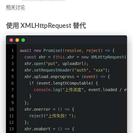
相关讨论
使用 XMLHttpRequest 替代
1
await
new
Promise
(
(
resolve, reject
) =>
 {
2
const
 xhr = (
this
.
xhr
 = 
new
XMLHttpRequest
())
3
  xhr.
open
(
"put"
, uploadUrl);
4
  xhr.
setRequestHeader
(
"auth"
, 
"xxx"
);
5
  xhr.
upload
.
onprogress
 = 
(
event
) =>
 {
6
if
 (event.
lengthComputable
) {
7
console
.
log
(
"上传进度"
, event.
loaded
 / eve
8
    }
9
  };
10
  xhr.
onerror
 = 
() =>
 {
11
reject
(
"上传失败！"
);
12
  };
13
  xhr.
onabort
 = 
() =>
 {